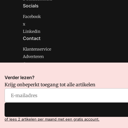
Socials
Facebook
x
Linkedin
Contact
Klantenservice
Adverteren
Contact
Verder lezen?
Krijg onbeperkt toegang tot alle artikelen
CMweb is onderdeel van VMN media. Lees in
ons manif
Voorwaarden
en
Privacy en Cookie beleid
|
Privacy inst
of lees 2 artikelen per maand met een gratis account.