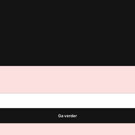
est
waar VMN media voor staat. Op gebruik van deze site zijn de vo
ellingen
Ga verder