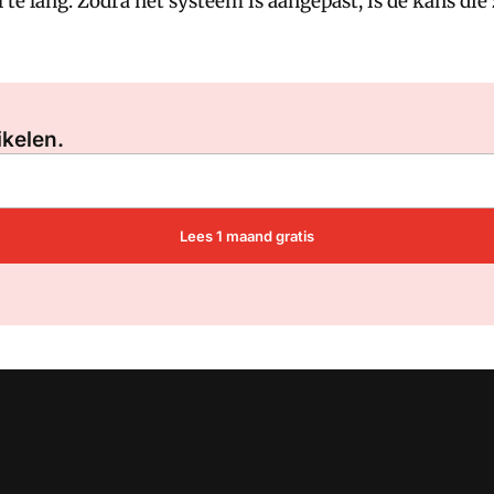
te lang. Zodra het systeem is aangepast, is de kans die z
Log in
om dit artikel te lezen.
ikelen.
Lees 1 maand gratis