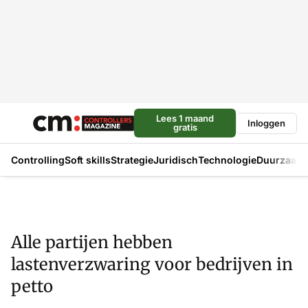
Lees 1 maand
Inloggen
gratis
Controlling
Soft skills
Strategie
Juridisch
Technologie
Duurzaam
Alle partijen hebben
lastenverzwaring voor bedrijven in
petto