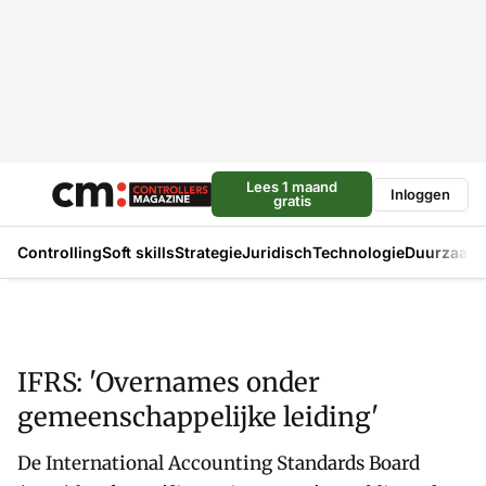
Lees 1 maand
Inloggen
gratis
Controlling
Soft skills
Strategie
Juridisch
Technologie
Duurzaam
IFRS: 'Overnames onder
gemeenschappelijke leiding'
De International Accounting Standards Board