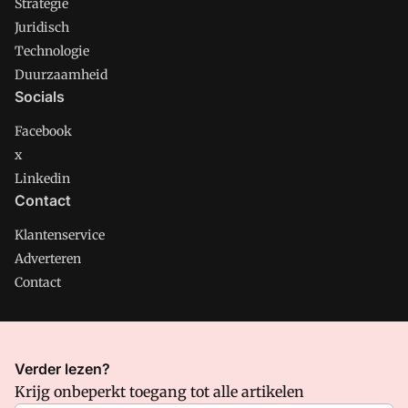
Strategie
Juridisch
Technologie
Duurzaamheid
Socials
Facebook
x
Linkedin
Contact
Klantenservice
Adverteren
Contact
CMweb is onderdeel van VMN media. Lees in
ons manifest
Verder lezen?
waar VMN media voor staat. Op gebruik van deze site zijn de
Krijg onbeperkt toegang tot alle artikelen
volgende regelingen van toepassing:
Algemene Voorwaarden