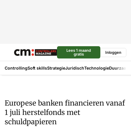
Lees 1 maand
Inloggen
gratis
Controlling
Soft skills
Strategie
Juridisch
Technologie
Duurzaam
Europese banken financieren vanaf
1 juli herstelfonds met
schuldpapieren