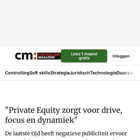
Lees 1 maand
Inloggen
gratis
Controlling
Soft skills
Strategie
Juridisch
Technologie
Duurzaam
"Private Equity zorgt voor drive,
focus en dynamiek"
De laatste tijd heeft negatieve publiciteit ervoor