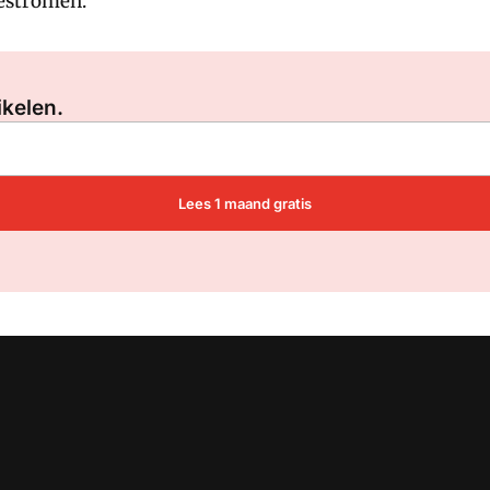
iestromen.
Log in
om dit artikel te lezen.
ikelen.
Lees 1 maand gratis