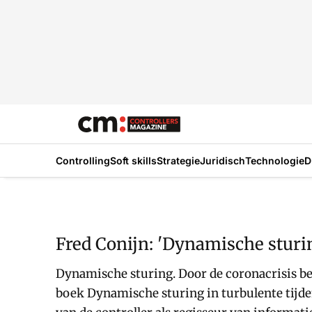
Controlling
Soft skills
Strategie
Juridisch
Technologie
D
Fred Conijn: 'Dynamische sturin
Dynamische sturing. Door de coronacrisis beg
boek Dynamische sturing in turbulente tijden