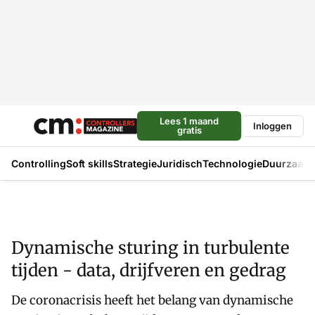
Lees 1 maand
Inloggen
gratis
Controlling
Soft skills
Strategie
Juridisch
Technologie
Duurzaam
Dynamische sturing in turbulente
tijden - data, drijfveren en gedrag
De coronacrisis heeft het belang van dynamische