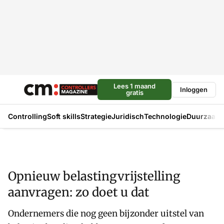
Lees 1 maand
Inloggen
gratis
Controlling
Soft skills
Strategie
Juridisch
Technologie
Duurzaam
Opnieuw belastingvrijstelling
aanvragen: zo doet u dat
Ondernemers die nog geen bijzonder uitstel van