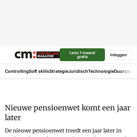
Lees 1 maand
Inloggen
gratis
Controlling
Soft skills
Strategie
Juridisch
Technologie
Duurzaam
Nieuwe pensioenwet komt een jaar
later
De nieuwe pensioenwet treedt een jaar later in