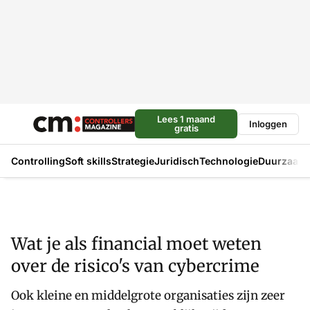
Lees 1 maand
Inloggen
gratis
Controlling
Soft skills
Strategie
Juridisch
Technologie
Duurzaam
Wat je als financial moet weten
over de risico's van cybercrime
Ook kleine en middelgrote organisaties zijn zeer