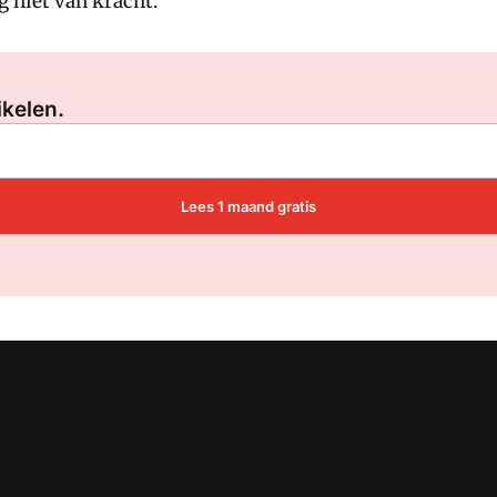
og niet van kracht.
Log in
om dit artikel te lezen.
ikelen.
Lees 1 maand gratis