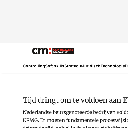
Controlling
Soft skills
Strategie
Juridisch
Technologie
D
Tijd dringt om te voldoen aan 
Nederlandse beursgenoteerde bedrijven vold
KPMG. Er moeten fundamentele proceswijzig