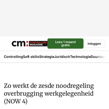
Lees 1 maand
Inloggen
gratis
Controlling
Soft skills
Strategie
Juridisch
Technologie
Duurzaam
Zo werkt de zesde noodregeling
overbrugging werkgelegenheid
(NOW 4)