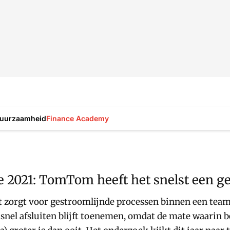
uurzaamheid
Finance Academy
 2021: TomTom heeft het snelst een g
 het zorgt voor gestroomlijnde processen binnen een te
n snel afsluiten blijft toenemen, omdat de mate waari