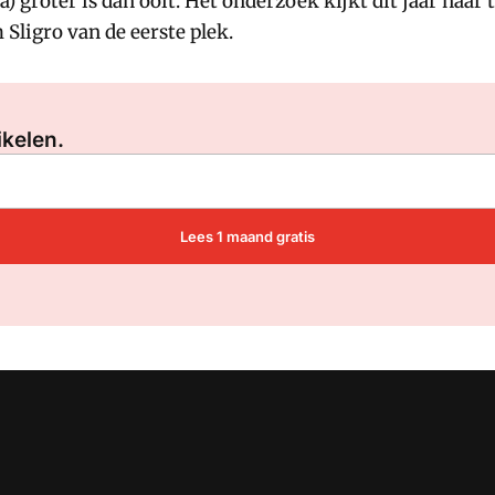
groter is dan ooit. Het onderzoek kijkt dit jaar naar tr
Sligro van de eerste plek.
Log in
om dit artikel te lezen.
ikelen.
Lees 1 maand gratis