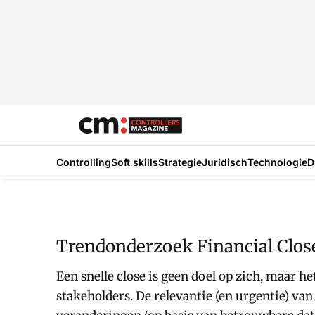
Controlling
Soft skills
Strategie
Juridisch
Technologie
D
Trendonderzoek Financial Close
Een snelle close is geen doel op zich, maar
stakeholders. De relevantie (en urgentie) va