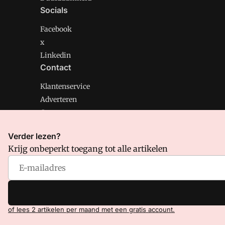
Socials
Facebook
x
Linkedin
Contact
Klantenservice
Adverteren
Contact
Verder lezen?
Krijg onbeperkt toegang tot alle artikelen
CMweb is onderdeel van VMN media. Lees in
ons manif
Voorwaarden
en
Privacy en Cookie beleid
|
Privacy inst
of lees 2 artikelen per maand met een gratis account.