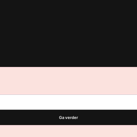
est
waar VMN media voor staat. Op gebruik van deze site zijn de vo
ellingen
Ga verder