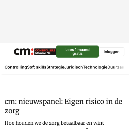
Lees 1 maand
Inloggen
gratis
Controlling
Soft skills
Strategie
Juridisch
Technologie
Duurzaam
cm: nieuwspanel: Eigen risico in de
zorg
Hoe houden we de zorg betaalbaar en wint