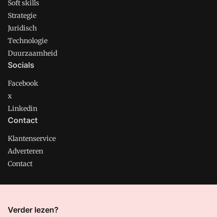
Soft skills
Strategie
Juridisch
Technologie
Duurzaamheid
Socials
Facebook
x
Linkedin
Contact
Klantenservice
Adverteren
Contact
CMweb is onderdeel van VMN media. Lees in
ons manifest
Verder lezen?