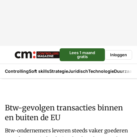
Lees 1 maand
Inloggen
gratis
Controlling
Soft skills
Strategie
Juridisch
Technologie
Duurzaam
Btw-gevolgen transacties binnen
en buiten de EU
Btw-ondernemers leveren steeds vaker goederen