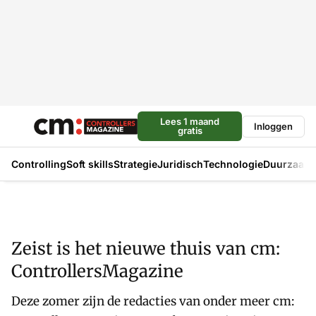
Lees 1 maand
Inloggen
gratis
Controlling
Soft skills
Strategie
Juridisch
Technologie
Duurzaam
Zeist is het nieuwe thuis van cm:
ControllersMagazine
Deze zomer zijn de redacties van onder meer cm: