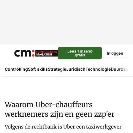
Lees 1 maand
Inloggen
gratis
Controlling
Soft skills
Strategie
Juridisch
Technologie
Duurzaam
Waarom Uber-chauffeurs
werknemers zijn en geen zzp'er
Volgens de rechtbank is Uber een taxiwerkgever