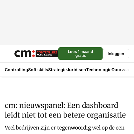
Lees 1 maand
Inloggen
gratis
Controlling
Soft skills
Strategie
Juridisch
Technologie
Duurzaam
cm: nieuwspanel: Een dashboard
leidt niet tot een betere organisatie
Veel bedrijven zijn er tegenwoordig wel op de een