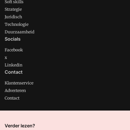
Soft skills
Strategie
Juridisch
Technologie
Duurzaamheid
Socials
Facebook
x
Linkedin
Contact
Klantenservice
Adverteren
Contact
CMweb is onderdeel van VMN media. Lees in
ons manifest
Verder lezen?