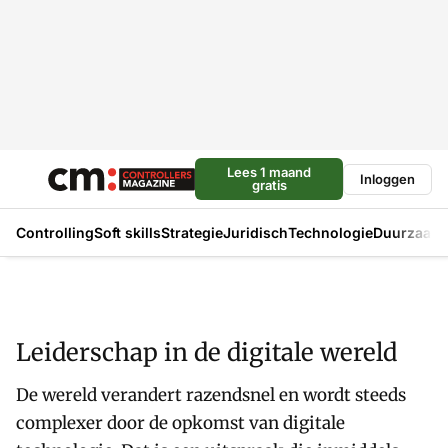
Lees 1 maand
Inloggen
gratis
Controlling
Soft skills
Strategie
Juridisch
Technologie
Duurzaam
Leiderschap in de digitale wereld
De wereld verandert razendsnel en wordt steeds
complexer door de opkomst van digitale