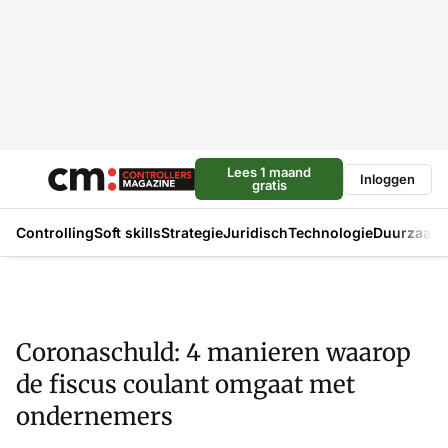
Lees 1 maand
Inloggen
gratis
Controlling
Soft skills
Strategie
Juridisch
Technologie
Duurzaam
Coronaschuld: 4 manieren waarop
de fiscus coulant omgaat met
ondernemers