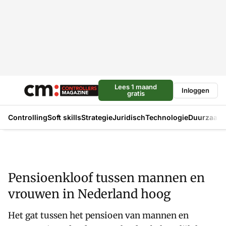
Lees 1 maand
Inloggen
gratis
Controlling
Soft skills
Strategie
Juridisch
Technologie
Duurzaam
Pensioenkloof tussen mannen en
vrouwen in Nederland hoog
Het gat tussen het pensioen van mannen en