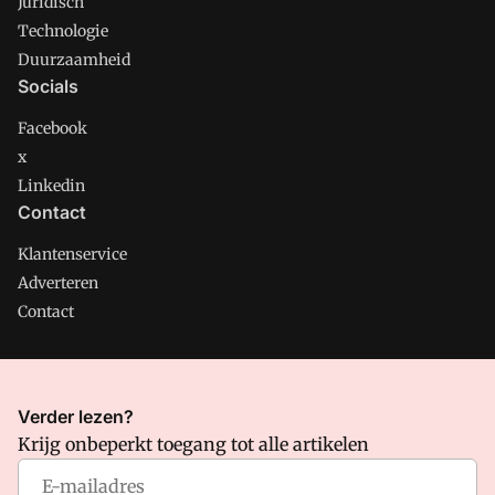
Juridisch
Technologie
Duurzaamheid
Socials
Facebook
x
Linkedin
Contact
Klantenservice
Adverteren
Contact
CMweb is onderdeel van VMN media. Lees in
ons manifest
Verder lezen?
waar VMN media voor staat. Op gebruik van deze site zijn de
Krijg onbeperkt toegang tot alle artikelen
volgende regelingen van toepassing:
Algemene Voorwaarden
en
Privacy en Cookie beleid
|
Privacy instellingen