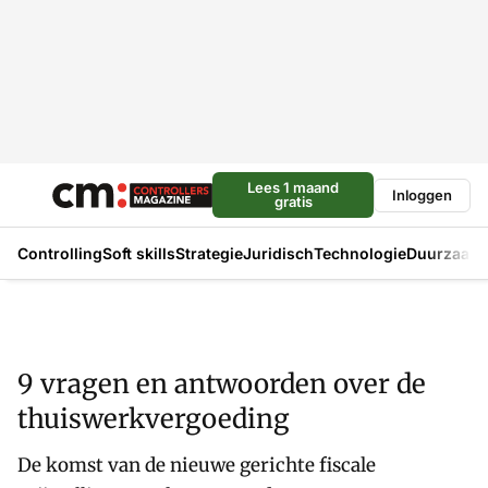
Lees 1 maand
Inloggen
gratis
Controlling
Soft skills
Strategie
Juridisch
Technologie
Duurzaam
9 vragen en antwoorden over de
thuiswerkvergoeding
De komst van de nieuwe gerichte fiscale