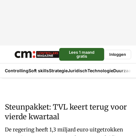
Lees 1 maand
Inloggen
gratis
Controlling
Soft skills
Strategie
Juridisch
Technologie
Duurzaam
Steunpakket: TVL keert terug voor
vierde kwartaal
De regering heeft 1,3 miljard euro uitgetrokken