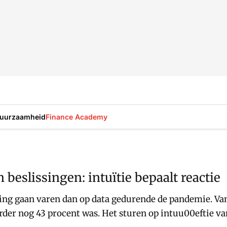
uurzaamheid
Finance Academy
beslissingen: intuïtie bepaalt reactie
ring gaan varen dan op data gedurende de pandemie. Van
erder nog 43 procent was. Het sturen op intuu00eftie v