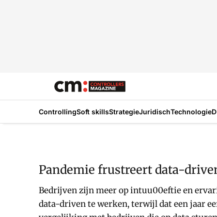
Controlling
Soft skills
Strategie
Juridisch
Technologie
D
Pandemie frustreert data-driven 
Bedrijven zijn meer op intuu00eftie en erva
data-driven te werken, terwijl dat een jaar e