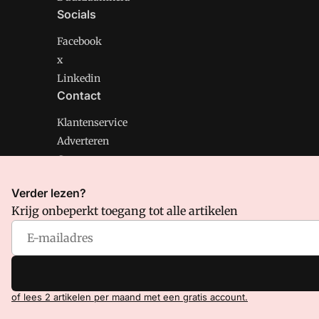
Socials
Facebook
x
Linkedin
Contact
Klantenservice
Adverteren
Contact
Verder lezen?
Krijg onbeperkt toegang tot alle artikelen
CMweb is onderdeel van VMN media. Lees in
ons manif
Voorwaarden
en
Privacy en Cookie beleid
|
Privacy inst
of lees 2 artikelen per maand met een gratis account.