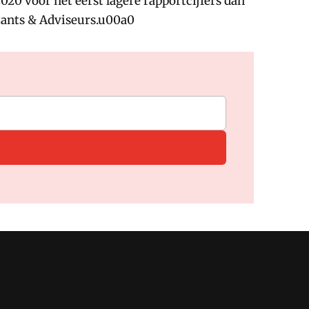
020 voor het eerst lagere rapportcijfers dan
tants & Adviseurs.u00a0