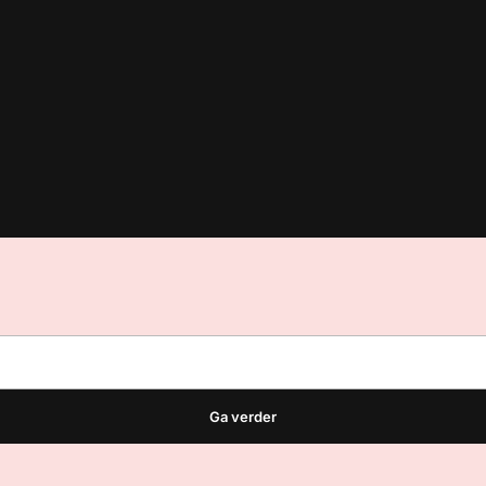
est
waar VMN media voor staat. Op gebruik van deze site zijn de vo
ellingen
Ga verder