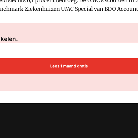
ld slechts 0,7 procent bedroeg. De UMC's scoorden in 2
e Benchmark Ziekenhuizen UMC Special van BDO Accoun
Log in
om dit artikel te lezen.
ikelen.
Lees 1 maand gratis