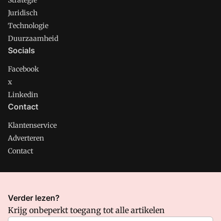
Strategie
Juridisch
Technologie
Duurzaamheid
Socials
Facebook
x
Linkedin
Contact
Klantenservice
Adverteren
Contact
CMweb is onderdeel van VMN media. Lees in
ons manifest
Verder lezen?
waar VMN media voor staat. Op gebruik van deze site zijn de
Krijg onbeperkt toegang tot alle artikelen
volgende regelingen van toepassing:
Algemene Voorwaarden