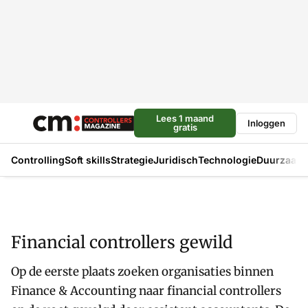
Lees 1 maand
Inloggen
gratis
Controlling
Soft skills
Strategie
Juridisch
Technologie
Duurzaam
Financial controllers gewild
Op de eerste plaats zoeken organisaties binnen
Finance & Accounting naar financial controllers