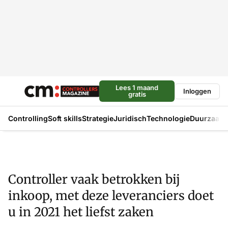
Lees 1 maand
Inloggen
gratis
Controlling
Soft skills
Strategie
Juridisch
Technologie
Duurzaam
Controller vaak betrokken bij
inkoop, met deze leveranciers doet
u in 2021 het liefst zaken