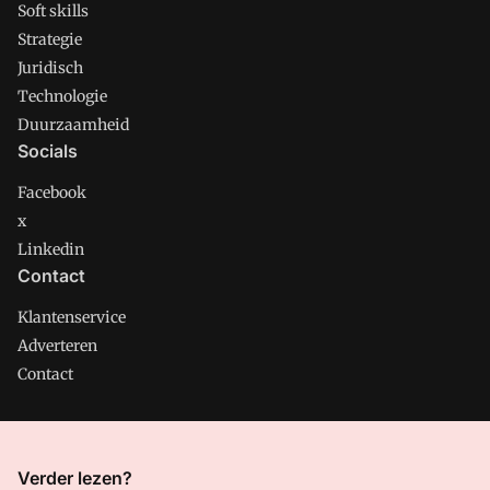
Soft skills
Strategie
Juridisch
Technologie
Duurzaamheid
Socials
Facebook
x
Linkedin
Contact
Klantenservice
Adverteren
Contact
CMweb is onderdeel van VMN media. Lees in
ons manifest
Verder lezen?