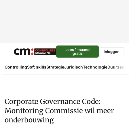
Lees 1 maand
Inloggen
gratis
Controlling
Soft skills
Strategie
Juridisch
Technologie
Duurzaam
Corporate Governance Code:
Monitoring Commissie wil meer
onderbouwing