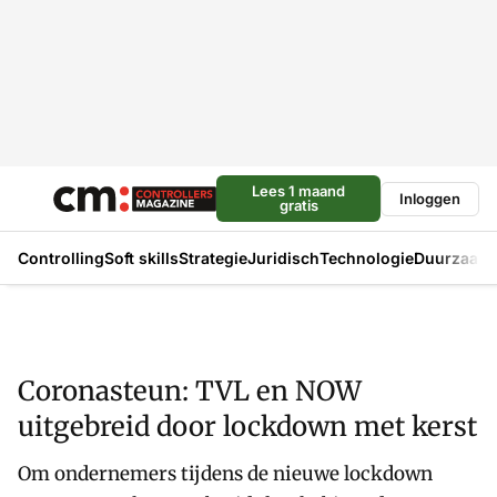
Lees 1 maand
Inloggen
gratis
Controlling
Soft skills
Strategie
Juridisch
Technologie
Duurzaam
Coronasteun: TVL en NOW
uitgebreid door lockdown met kerst
Om ondernemers tijdens de nieuwe lockdown