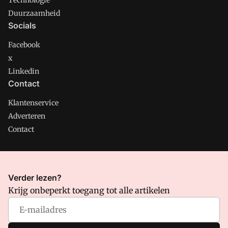
Technologie
Duurzaamheid
Socials
Facebook
x
Linkedin
Contact
Klantenservice
Adverteren
Contact
CMweb is onderdeel van VMN media. Lees in
ons manifest
Verder lezen?
waar VMN media voor staat. Op gebruik van deze site zijn de
Krijg onbeperkt toegang tot alle artikelen
volgende regelingen van toepassing:
Algemene Voorwaarden
en
Privacy en Cookie beleid
|
Privacy instellingen