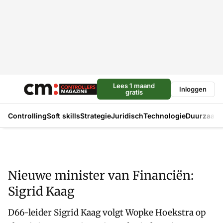
Lees 1 maand
Inloggen
gratis
Controlling
Soft skills
Strategie
Juridisch
Technologie
Duurzaam
Nieuwe minister van Financiën:
Sigrid Kaag
D66-leider Sigrid Kaag volgt Wopke Hoekstra op