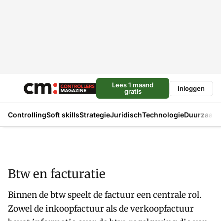
Lees 1 maand
Inloggen
gratis
Controlling
Soft skills
Strategie
Juridisch
Technologie
Duurzaam
Btw en facturatie
Binnen de btw speelt de factuur een centrale rol.
Zowel de inkoopfactuur als de verkoopfactuur