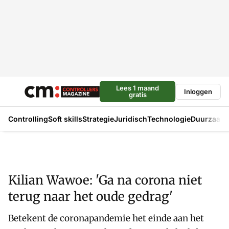
Lees 1 maand
Inloggen
gratis
Controlling
Soft skills
Strategie
Juridisch
Technologie
Duurzaam
Kilian Wawoe: 'Ga na corona niet
terug naar het oude gedrag'
Betekent de coronapandemie het einde aan het