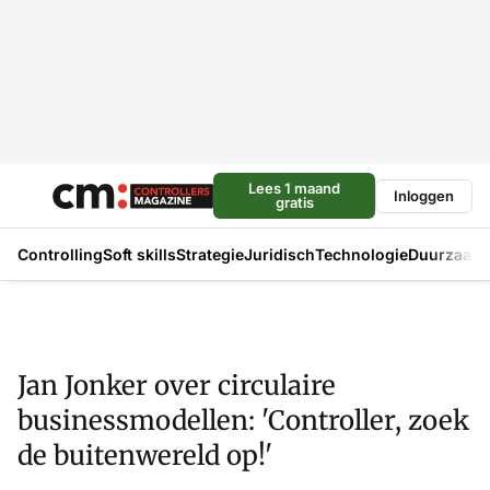
Lees 1 maand
Inloggen
gratis
Controlling
Soft skills
Strategie
Juridisch
Technologie
Duurzaam
Jan Jonker over circulaire
businessmodellen: 'Controller, zoek
de buitenwereld op!'