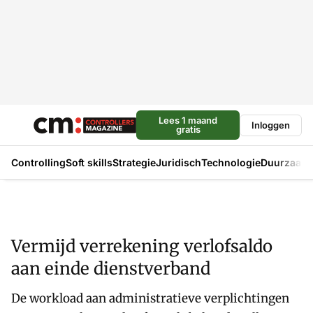
Lees 1 maand
Inloggen
gratis
Controlling
Soft skills
Strategie
Juridisch
Technologie
Duurzaam
Vermijd verrekening verlofsaldo
aan einde dienstverband
De workload aan administratieve verplichtingen