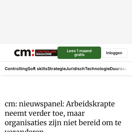
Lees 1 maand
Inloggen
gratis
Controlling
Soft skills
Strategie
Juridisch
Technologie
Duurzaam
cm: nieuwspanel: Arbeidskrapte
neemt verder toe, maar
organisaties zijn niet bereid om te