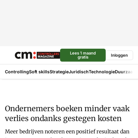
Lees 1 maand
Inloggen
gratis
Controlling
Soft skills
Strategie
Juridisch
Technologie
Duurzaam
Ondernemers boeken minder vaak
verlies ondanks gestegen kosten
Meer bedrijven noteren een positief resultaat dan