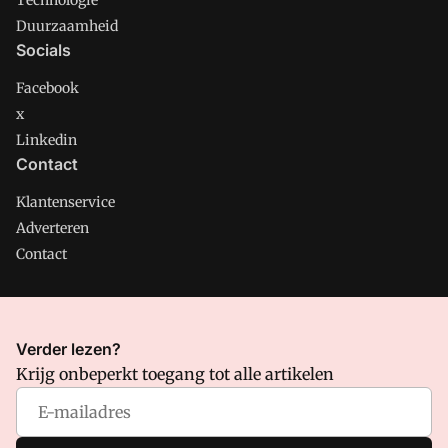
Technologie
Duurzaamheid
Socials
Facebook
x
Linkedin
Contact
Klantenservice
Adverteren
Contact
CMweb is onderdeel van VMN media. Lees in
ons manifest
Verder lezen?
waar VMN media voor staat. Op gebruik van deze site zijn de
Krijg onbeperkt toegang tot alle artikelen
volgende regelingen van toepassing:
Algemene Voorwaarden
en
Privacy en Cookie beleid
|
Privacy instellingen