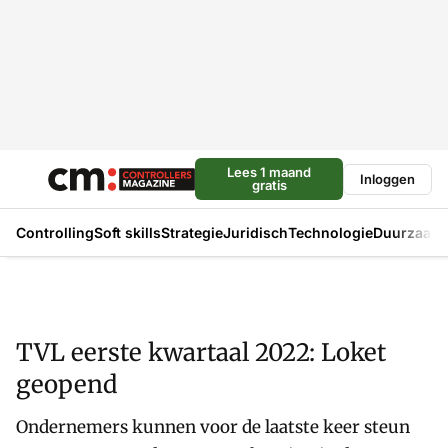
Lees 1 maand
Inloggen
gratis
Controlling
Soft skills
Strategie
Juridisch
Technologie
Duurzaam
TVL eerste kwartaal 2022: Loket
geopend
Ondernemers kunnen voor de laatste keer steun