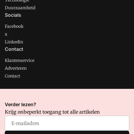
Technologie
Duurzaamheid
Socials
Facebook
x
Linkedin
Contact
Klantenservice
Adverteren
Contact
CMweb is onderdeel van VMN media. Lees in
ons manifest
Verder lezen?
waar VMN media voor staat. Op gebruik van deze site zijn de
Krijg onbeperkt toegang tot alle artikelen
volgende regelingen van toepassing:
Algemene Voorwaarden
en
Privacy en Cookie beleid
|
Privacy instellingen