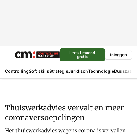
Lees 1 maand
Inloggen
gratis
Controlling
Soft skills
Strategie
Juridisch
Technologie
Duurzaam
Thuiswerkadvies vervalt en meer
coronaversoepelingen
Het thuiswerkadvies wegens corona is vervallen