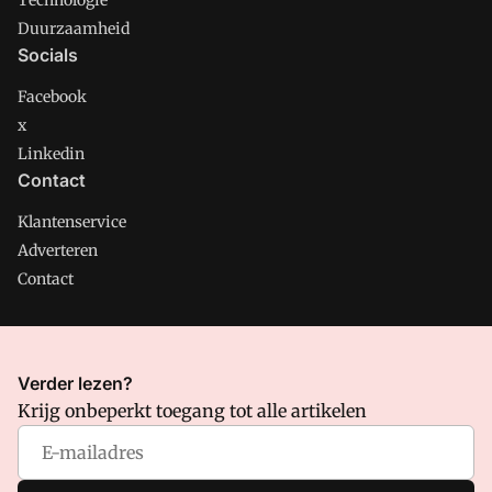
Technologie
Duurzaamheid
Socials
Facebook
x
Linkedin
Contact
Klantenservice
Adverteren
Contact
CMweb is onderdeel van VMN media. Lees in
ons manifest
Verder lezen?
waar VMN media voor staat. Op gebruik van deze site zijn de
Krijg onbeperkt toegang tot alle artikelen
volgende regelingen van toepassing:
Algemene Voorwaarden
en
Privacy en Cookie beleid
|
Privacy instellingen