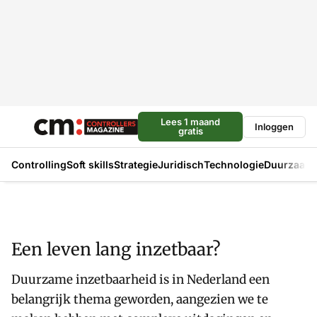
Lees 1 maand
Inloggen
gratis
Controlling
Soft skills
Strategie
Juridisch
Technologie
Duurzaam
Een leven lang inzetbaar?
Duurzame inzetbaarheid is in Nederland een
belangrijk thema geworden, aangezien we te