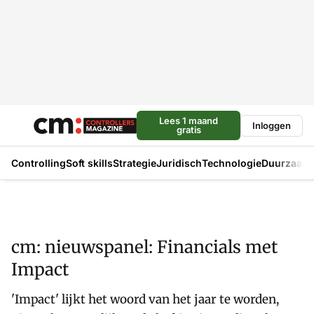
Lees 1 maand
Inloggen
gratis
Controlling
Soft skills
Strategie
Juridisch
Technologie
Duurzaam
cm: nieuwspanel: Financials met
Impact
'Impact' lijkt het woord van het jaar te worden,