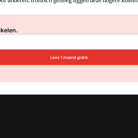
r anderen. Ironisch genoeg liggen deze hogere kosten j
Log in
om dit artikel te lezen.
ikelen.
Lees 1 maand gratis