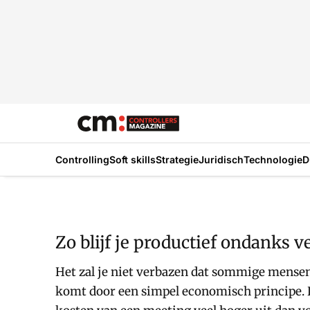
Controlling
Soft skills
Strategie
Juridisch
Technologie
D
Zo blijf je productief ondanks 
Het zal je niet verbazen dat sommige mensen 
komt door een simpel economisch principe. D