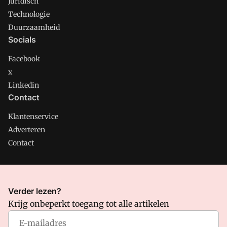
Juridisch
Technologie
Duurzaamheid
Socials
Facebook
x
Linkedin
Contact
Klantenservice
Adverteren
Contact
CMweb is onderdeel van VMN media. Lees in
ons manifest
Verder lezen?
waar VMN media voor staat. Op gebruik van deze site zijn de
Krijg onbeperkt toegang tot alle artikelen
volgende regelingen van toepassing:
Algemene Voorwaarden
en
Privacy en Cookie beleid
|
Privacy instellingen