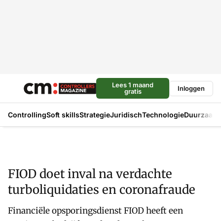
Lees 1 maand
Inloggen
gratis
Controlling
Soft skills
Strategie
Juridisch
Technologie
Duurzaam
FIOD doet inval na verdachte
turboliquidaties en coronafraude
Financiële opsporingsdienst FIOD heeft een