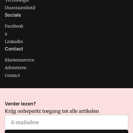
Technologie
Duurzaamheid
Socials
Facebook
x
Linkedin
Contact
Klantenservice
Adverteren
Contact
CMweb is onderdeel van VMN media. Lees in
ons manifest
Verder lezen?
waar VMN media voor staat. Op gebruik van deze site zijn de
Krijg onbeperkt toegang tot alle artikelen
volgende regelingen van toepassing:
Algemene Voorwaarden
en
Privacy en Cookie beleid
|
Privacy instellingen