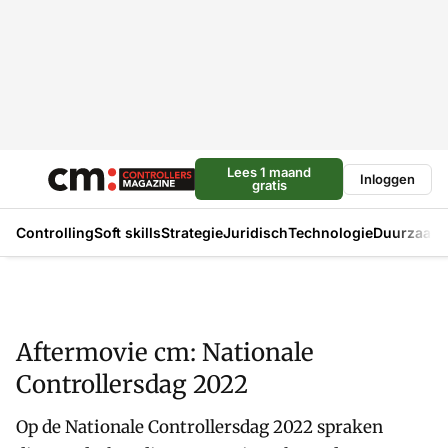
Lees 1 maand
Inloggen
gratis
Controlling
Soft skills
Strategie
Juridisch
Technologie
Duurzaam
Aftermovie cm: Nationale
Controllersdag 2022
Op de Nationale Controllersdag 2022 spraken