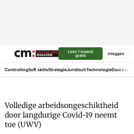
Lees 1 maand
Inloggen
gratis
Controlling
Soft skills
Strategie
Juridisch
Technologie
Duurzaam
Volledige arbeidsongeschiktheid
door langdurige Covid-19 neemt
toe (UWV)