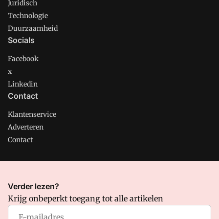
Juridisch
Technologie
Duurzaamheid
Socials
Facebook
x
Linkedin
Contact
Klantenservice
Adverteren
Contact
CMweb is onderdeel van VMN media. Lees in
ons manifest
Verder lezen?
waar VMN media voor staat. Op gebruik van deze site zijn de
Krijg onbeperkt toegang tot alle artikelen
volgende regelingen van toepassing:
Algemene Voorwaarden
en
Privacy en Cookie beleid
|
Privacy instellingen