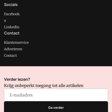
Socials
Facebook
x
Linkedin
Contact
Klantenservice
Adverteren
Contact
CMweb is onderdeel van VMN media. Lees in
ons manifest
Verder lezen?
waar VMN media voor staat. Op gebruik van deze site zijn de
Krijg onbeperkt toegang tot alle artikelen
volgende regelingen van toepassing:
Algemene Voorwaarden
en
Privacy en Cookie beleid
|
Privacy instellingen
Ga verder