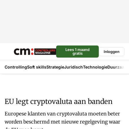
Lees 1 maand
Inloggen
gratis
Controlling
Soft skills
Strategie
Juridisch
Technologie
Duurzaam
EU legt cryptovaluta aan banden
Europese klanten van cryptovaluta moeten beter
worden beschermd met nieuwe regelgeving waar