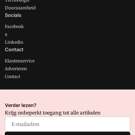
Technologie
Duurzaamheid
Socials
Facebook
x
Linkedin
Contact
Klantenservice
Adverteren
Contact
CMweb is onderdeel van VMN media. Lees in
ons manifest
Verder lezen?
waar VMN media voor staat. Op gebruik van deze site zijn de
Krijg onbeperkt toegang tot alle artikelen
volgende regelingen van toepassing:
Algemene Voorwaarden
en
Privacy en Cookie beleid
|
Privacy instellingen