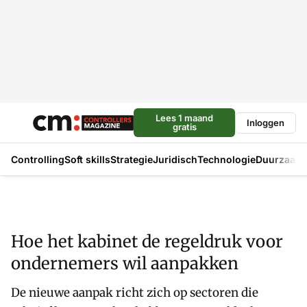
Lees 1 maand
Inloggen
gratis
Controlling
Soft skills
Strategie
Juridisch
Technologie
Duurzaam
Hoe het kabinet de regeldruk voor
ondernemers wil aanpakken
De nieuwe aanpak richt zich op sectoren die