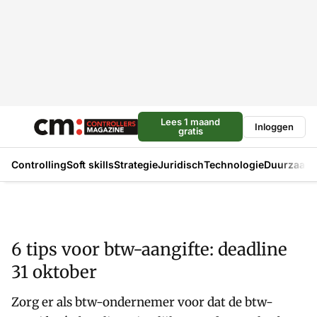
Lees 1 maand
Inloggen
gratis
Controlling
Soft skills
Strategie
Juridisch
Technologie
Duurzaam
6 tips voor btw-aangifte: deadline
31 oktober
Zorg er als btw-ondernemer voor dat de btw-