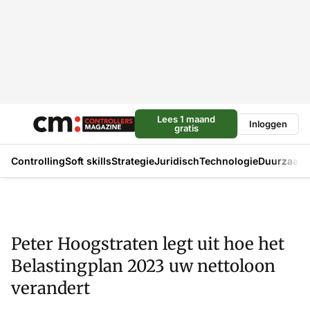
Lees 1 maand
Inloggen
gratis
Controlling
Soft skills
Strategie
Juridisch
Technologie
Duurzaam
Peter Hoogstraten legt uit hoe het
Belastingplan 2023 uw nettoloon
verandert