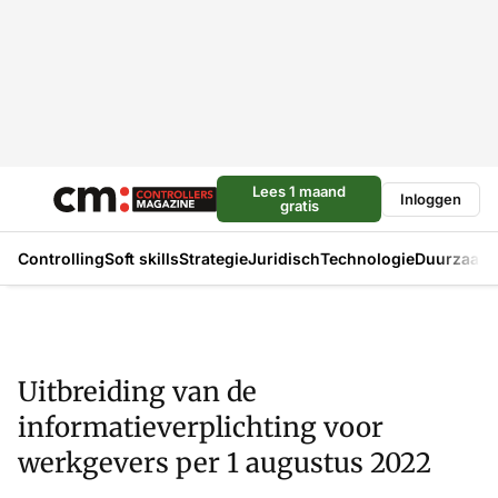
Lees 1 maand
Inloggen
gratis
Controlling
Soft skills
Strategie
Juridisch
Technologie
Duurzaam
Uitbreiding van de
informatieverplichting voor
werkgevers per 1 augustus 2022